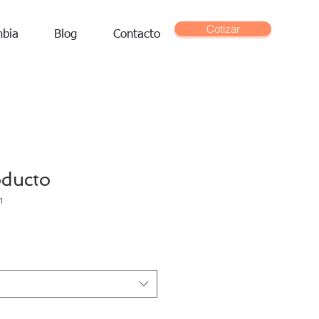
Cotizar
mbia
Blog
Contacto
oducto
1