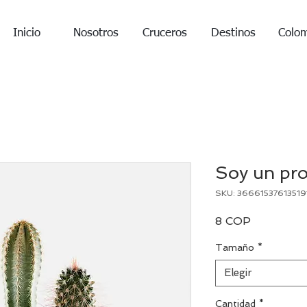
Inicio
Nosotros
Cruceros
Destinos
Colo
Soy un pr
SKU: 36661537613519
Precio
8 COP
Tamaño
*
Elegir
Cantidad
*