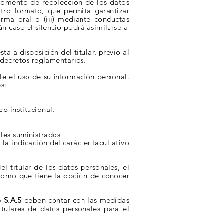
 momento de
recolección
de los datos
otro formato, que permita garantizar
orma oral o (iii) mediante conductas
n caso el silencio podrá asimilarse a
sta a disposición del titular, previo al
 decretos reglamentarios.
le el uso de su información personal.
s:
eb institucional.
les suministrados
, la
indicación
del carácter facultativo
l titular de los datos personales, el
 como que tiene la opción de
conocer
 S.A.S
deben contar con las medidas
itulares de datos personales para el