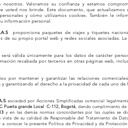
a nosotros. Valoramos su confianza y estamos comprom
que usted nos brinde. Este documento, que actualizamos
personales y cómo utilizamos cookies. También le info
su información personal.
.A.S
proporciona paquetes de viajes y tiquetes nacional
vés de su propio portal web y redes sociales asociadas. La
d será válida únicamente para los datos de carácter pers
rmación recabada por terceros en otras páginas web, inclu
so por mantener y garantizar las relaciones comerciale
 y garantizando el derecho a la privacidad de cada uno de l
A.S
sociedad por Acciones Simplificadas comercial legalment
C Puerta grande Local
C-112, Bogotá
, dando cumplimiento de 
013
y en las demás normas concordantes por las cuales se dic
n vista de su calidad de Responsable del Tratamiento de Dat
 a conocer la presente Política de Privacidad y de Protección