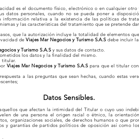
acidad es el documento físico, electrónico o en
cualquier otro
 sus datos personales, cuando no se pueda poner a
disposici
 información relativa a la existencia de las políticas de tra
 mismas y las
características del tratamiento que se pretende dar
casos, que la autorización incluye la totalidad de
elementos que 
rivacidad de
Viajes Mar Negocios y Turismo S.A.S
debe incluir la
gocios y Turismo S.A.S
y sus datos de contacto.
sometidos los datos y la finalidad del mismo.
titular.
por
Viajes Mar Negocios y Turismo S.A.S
para que el titular con
la respuesta a las preguntas que sean hechas, cuando estas
vers
escentes;
Datos Sensibles.
quellos que afectan la intimidad del Titular o cuyo uso
indeb
evelen de una
persona el origen racial o étnico, la orientación
icatos, organizaciones sociales, de derechos humanos o que
pro
os y garantías
de partidos políticos de oposición así como los 