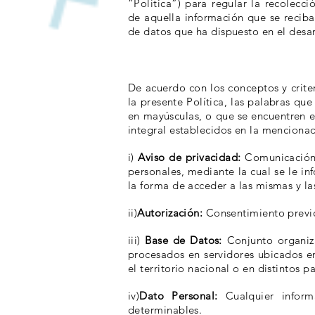
“Política”) para regular la recolecci
de aquella información que se reciba 
de datos que ha dispuesto en el desar
De acuerdo con los conceptos y crite
la presente Política, las palabras qu
en mayúsculas, o que se encuentren en
integral establecidos en la menciona
i)
Aviso de privacidad:
Comunicación v
personales, mediante la cual se le in
la forma de acceder a las mismas y la
ii)
Autorización:
Consentimiento previo,
iii)
Base de Datos:
Conjunto organiz
procesados en servidores ubicados en
el territorio nacional o en distintos pa
iv)
Dato Personal:
Cualquier inform
determinables.