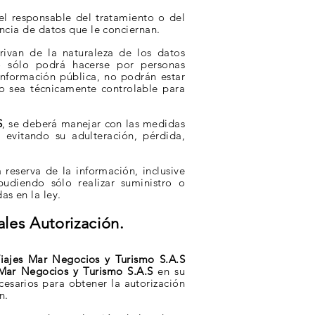
el responsable del tratamiento o del
encia de datos que le
conciernan.
rivan de la naturaleza de los datos
to sólo podrá hacerse por personas
información pública, no podrán estar
so sea
técnicamente controlable para
S
, se deberá manejar con las medidas
 evitando su adulteración, pérdida,
a reserva de la información, inclusive
udiendo sólo realizar suministro o
as en la ley.
nales
Autorización.
iajes Mar Negocios y Turismo S.A.S
 Mar Negocios y Turismo S.A.S
en su
ecesarios
para obtener la autorización
n.