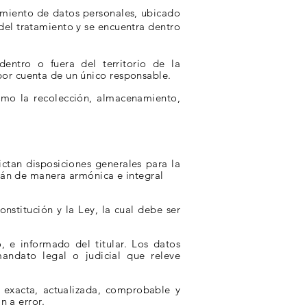
amiento de datos personales, ubicado
del tratamiento y se encuentra dentro
entro o fuera del territorio de la
por cuenta de un único responsable.
omo la recolección, almacenamiento,
ictan disposiciones generales para la
rán de manera armónica e integral
onstitución y la Ley, la cual debe ser
, e informado del titular. Los datos
mandato legal o judicial que releve
 exacta, actualizada, comprobable y
n a error.