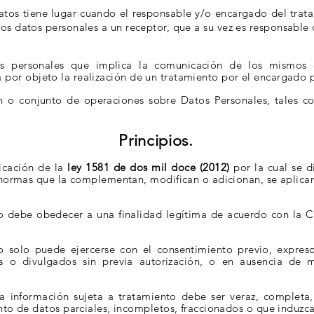
datos tiene lugar cuando el responsable y/o encargado del trat
os datos personales a un receptor, que a su vez es responsable 
s personales que implica la comunicación de los
mismos d
 por objeto
la realización de un tratamiento por el encargado 
n o conjunto de operaciones sobre Datos Personales,
tales c
Principios.
icación de la
ley 1581 de dos mil doce (2012)
por la
cual se d
s normas
que la complementan, modifican o adicionan, se aplica
o debe obedecer a una finalidad legítima de acuerdo
con la C
o solo puede ejercerse con el consentimiento previo,
expreso
os o divulgados
sin previa autorización, o en ausencia de 
a información sujeta a tratamiento debe ser veraz,
completa,
ento de
datos parciales, incompletos, fraccionados o que induzca