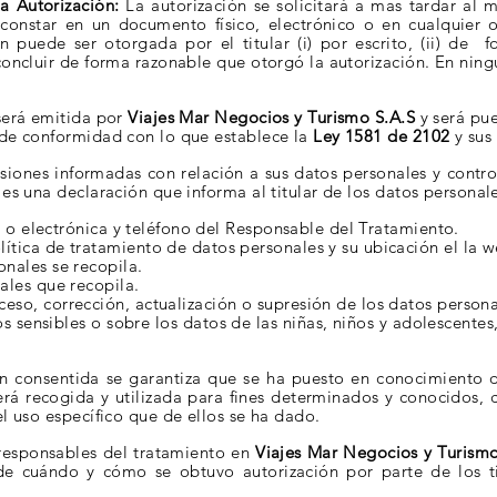
 Autorización:
La autorización se solicitará a mas
tardar al
constar
en un documento físico, electrónico o en cualquier 
ón puede ser otorgada por el titular (i) por escrito, (ii) de
f
concluir de
forma razonable que otorgó la autorización. En ningú
 será emitida por
Viajes Mar Negocios y Turismo S.A.S
y será pue
, de conformidad con lo
que establece la
Ley 1581 de 2102
y sus
cisiones informadas con relación a sus datos personales
y contro
n es una
declaración que informa al titular de los datos personale
ica o electrónica y teléfono del Responsable del
Tratamiento.
lítica
de tratamiento de datos personales y su ubicación
el la w
nales se recopila.
ales que recopila.
eso, corrección, actualización o supresión de los datos
persona
s sensibles o sobre los datos de las niñas, niños y
adolescentes
n consentida se garantiza que se ha puesto en
conocimiento de
será
recogida y utilizada para fines determinados y conocidos,
el uso específico que de ellos se ha dado.
responsables del tratamiento en
Viajes Mar Negocios y Turismo
s de cuándo y cómo se
obtuvo autorización por parte de los t