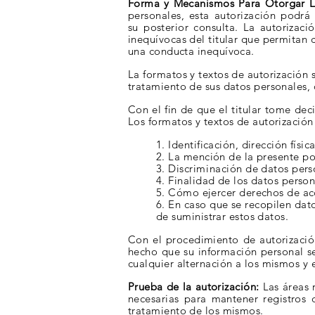
Forma y Mecanismos Para Otorgar La
personales, esta
autorización
podrá 
su
posterior consulta. La autorizaci
inequívocas del titular que permitan 
una conducta inequívoca.
La formatos y textos de autorización
tratamiento de sus datos personales
Con el fin de que el titular tome de
Los formatos y textos de autorizació
1. Identificación, dirección fís
2. La mención de la presente
po
3.
Discriminación
de datos perso
4. Finalidad de los datos person
5. Cómo ejercer derechos de acc
6. En caso que se recopilen dato
de suministrar estos datos.
Con el procedimiento de autorizació
hecho que su información personal 
cualquier alternación a los mismos y 
Prueba de la autorización:
Las áreas 
necesarias para mantener registro
tratamiento de los
mismos.