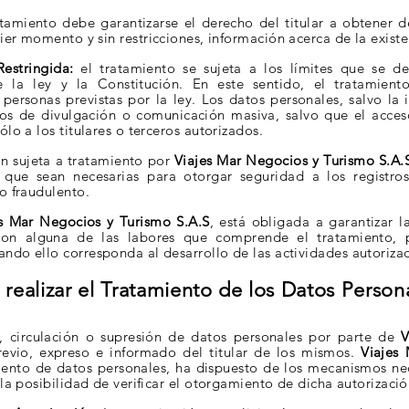
tamiento debe garantizarse el derecho del titular a
obtener d
uier
momento y sin restricciones, información acerca de la exist
Restringida:
el tratamiento se sujeta a los límites que se
de
de la ley y la
Constitución. En este sentido, el tratamien
s personas previstas por la ley.
Los datos personales, salvo la 
os de divulgación o comunicación masiva, salvo que el acce
ólo a los titulares o
terceros autorizados.
n sujeta a tratamiento por
Viajes Mar Negocios y Turismo S.A.
s que sean necesarias
para otorgar seguridad a los registros
o fraudulento.
es Mar Negocios y Turismo S.A.S
, está obligada a garantizar l
 con alguna de las labores que
comprende el tratamiento, p
ando ello corresponda al desarrollo de las actividades autorizad
 realizar el Tratamiento de los Datos Perso
, circulación o supresión de datos personales por parte de
V
previo, expreso e informado del titular de los mismos.
Viajes
iento de datos personales, ha dispuesto de los mecanismos n
la posibilidad de verificar
el otorgamiento de dicha autorizació