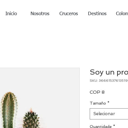
Inicio
Nosotros
Cruceros
Destinos
Colo
Soy un pr
SKU: 36661537613519
Preço
COP 8
Tamaño
*
Selecionar
Quantidade
*