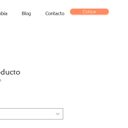
Cotizar
mbia
Blog
Contacto
oducto
1